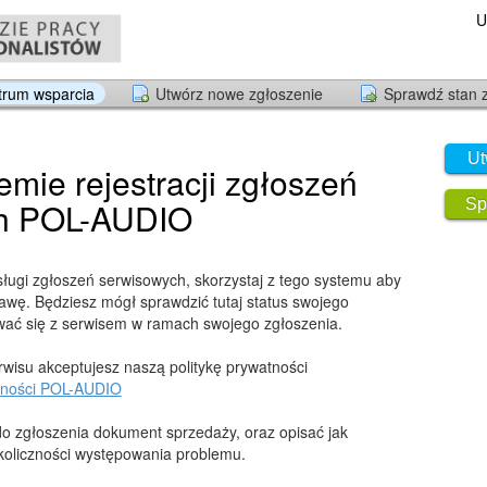
U
trum wsparcia
Utwórz nowe zgłoszenie
Sprawdź stan 
Ut
emie rejestracji zgłoszeń
h POL-AUDIO
Sp
ługi zgłoszeń serwisowych, skorzystaj z tego systemu aby
awę. Będziesz mógł sprawdzić tutaj status swojego
wać się z serwisem w ramach swojego zgłoszenia.
rwisu akceptujesz naszą politykę prywatności
atności POL-AUDIO
do zgłoszenia dokument sprzedaży, oraz opisać jak
okoliczności występowania problemu.