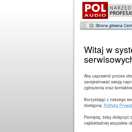
Strona główna Cen
Witaj w syst
serwisowyc
Aby usprawnić proces obs
zarejestrować swoją napr
zgłoszenia oraz kontakto
Korzystając z naszego se
dostępną:
Polityka Pryw
Pamiętaj, żeby dołączyć 
najdokładniej wszystkie 